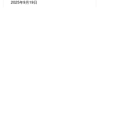
2025年9月19日
CSR・地域貢献
​​鹿児島レブナイズのオフィシ
ャルスポンサーになりました